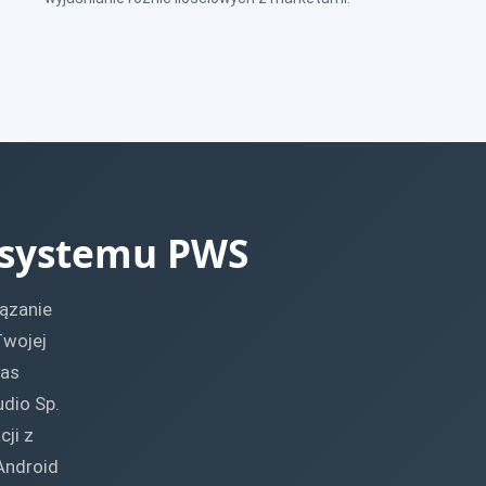
 systemu PWS
ązanie
Twojej
zas
udio Sp.
ji z
Android