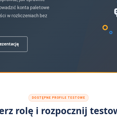
rowadzić konta paletowe
ści w rozliczeniach bez
ezentację
racyjną systemu Studio PWS.net do zarządzania gospodarką pale
DOSTĘPNE PROFILE TESTOWE
rz rolę i rozpocznij test