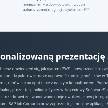
magazynem wyrobów gotowych, z opcją
automatycznej integracji z systemami ERP.
onalizowaną prezentację
chcesz dowiedzieć się, jak system PWS - nowoczesne rozwi
ospodarki paletowej może usprawnić kontrolę nośników w 
rmie, umów się na spotkanie z naszym konsultantem. Podc
ualnej prezentacji online inżynier wdrożeniowy SoftwareSt
.o. przedstawi zaawansowane opcje dwukierunkowej integrac
ami SAP lub Comarch oraz zaprezentuje mobilne aplikacje 