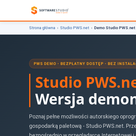
Strona główna
Studio PWS.net
Demo Studio PWS.net
PWS DEMO - BEZPŁATNY DOSTĘP - BEZ INSTALA
Studio PWS.n
Wersja demon
Poznaj pełne możliwości autorskiego oprog
gospodarką paletową - Studio PWS.net. Prz
bezpośrednio w przeglądarce Internetowej i