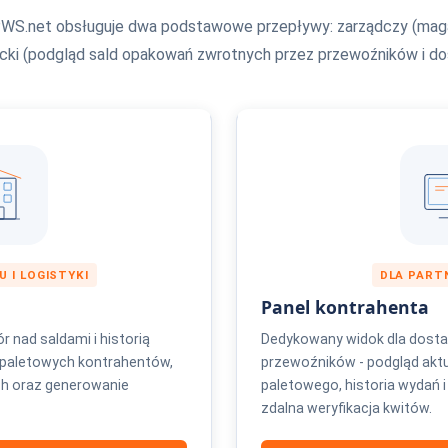
WS.net obsługuje dwa podstawowe przepływy: zarządczy (maga
cki (podgląd sald opakowań zwrotnych przez przewoźników i d
 I LOGISTYKI
DLA PART
Panel kontrahenta
r nad saldami i historią
Dedykowany widok dla dost
t paletowych kontrahentów,
przewoźników - podgląd akt
ch oraz generowanie
paletowego, historia wydań 
zdalna weryfikacja kwitów.