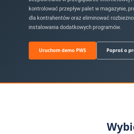
kontrolować przepływ palet w magazynie, p
dla kontrahentów oraz eliminować rozbieżno
instalowania dodatkowych programów.
Uruchom demo PWS
Poproś o pr
SoftwareStudio Sp. z o.o. udostępnia bezpłatną wersję demonst
Wybie