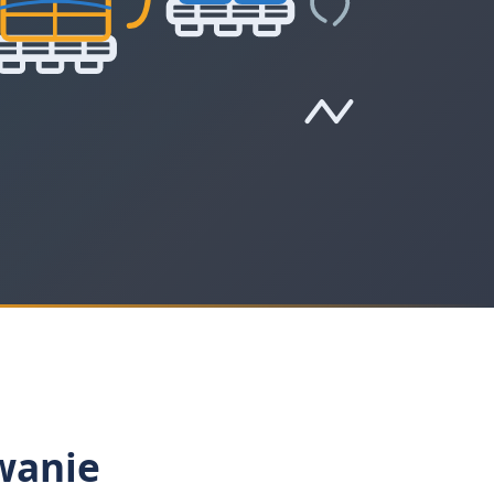
tową i obrotem opakowaniami, umożliwiającą przetestowanie peł
owanie