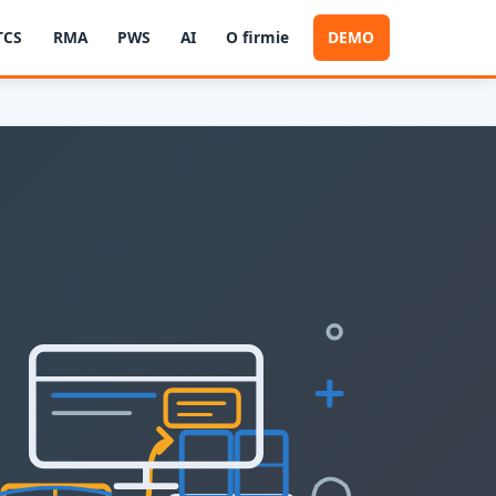
TCS
RMA
PWS
AI
O firmie
DEMO