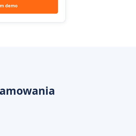
om demo
gramowania