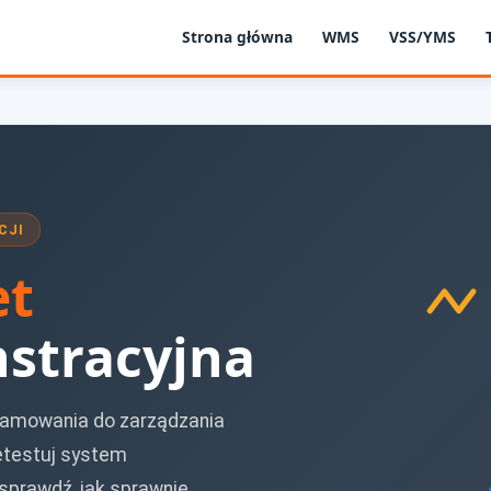
Strona główna
WMS
VSS/YMS
CJI
et
stracyjna
ramowania do zarządzania
etestuj system
 sprawdź, jak sprawnie