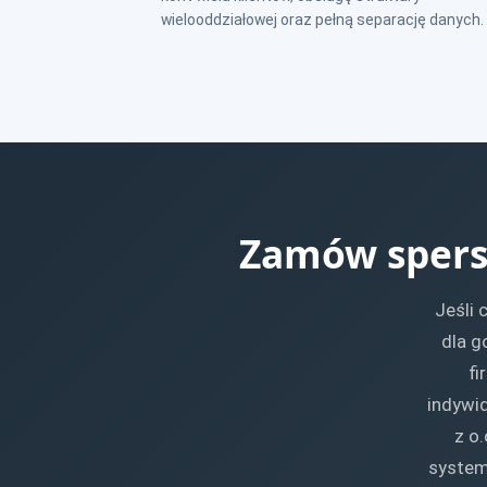
wielooddziałowej oraz pełną separację danych.
Zamów spers
Jeśli 
dla g
fi
indywid
z o
system