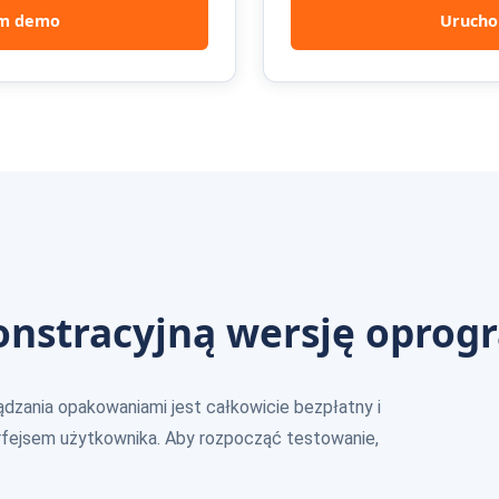
m demo
Uruch
onstracyjną wersję opro
zania opakowaniami jest całkowicie bezpłatny i
rfejsem użytkownika. Aby rozpocząć testowanie,