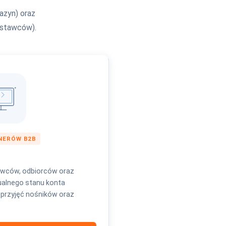
zyn) oraz
ostawców).
NERÓW B2B
awców, odbiorców oraz
ualnego stanu konta
i przyjęć nośników oraz